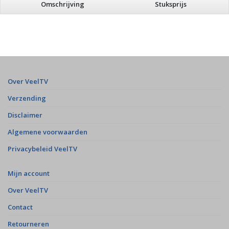
Omschrijving
Stuksprijs
Over VeelTV
Verzending
Disclaimer
Algemene voorwaarden
Privacybeleid VeelTV
Mijn account
Over VeelTV
Contact
Retourneren