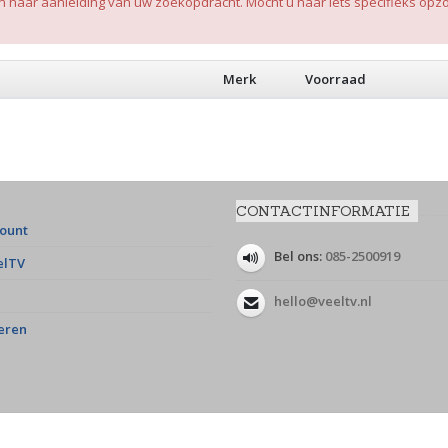
aar aanleiding van uw zoekopdracht. Mocht u naar iets specifieks opzoe
Merk
Voorraad
CONTACTINFORMATIE
count
Bel ons:
085-2500919
elTV
hello@veeltv.nl
eren