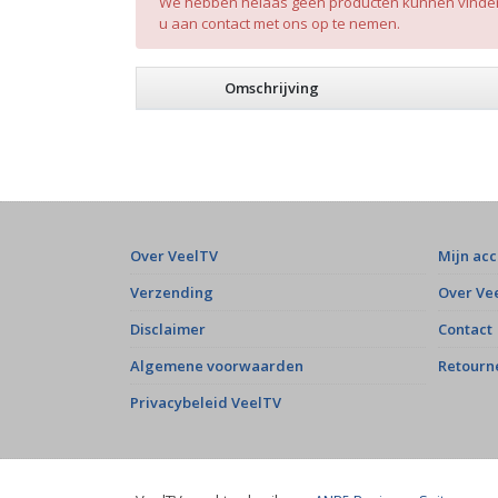
We hebben helaas geen producten kunnen vinden n
u aan contact met ons op te nemen.
Omschrijving
Over VeelTV
Mijn ac
Verzending
Over Ve
Disclaimer
Contact
Algemene voorwaarden
Retourn
Privacybeleid VeelTV