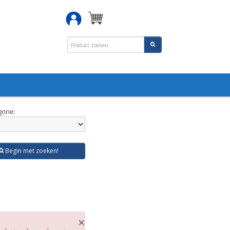
orie:
Begin met zoeken!
×