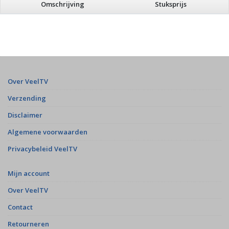
Omschrijving
Stuksprijs
Over VeelTV
Verzending
Disclaimer
Algemene voorwaarden
Privacybeleid VeelTV
Mijn account
Over VeelTV
Contact
Retourneren