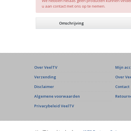
We hebben helaas geen producten kunnen vinden n
u aan contact met ons op te nemen.
Omschrijving
Over VeelTV
Mijn ac
Verzending
Over Ve
Disclaimer
Contact
Algemene voorwaarden
Retourn
Privacybeleid VeelTV