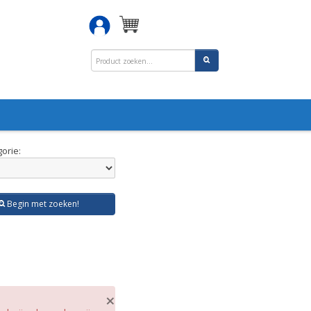
orie:
Begin met zoeken!
×