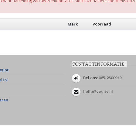
aar aanleiding van uw zoekopdracht. Mocht u naar iets specifieks opzoe
Merk
Voorraad
CONTACTINFORMATIE
count
Bel ons:
085-2500919
elTV
hello@veeltv.nl
eren