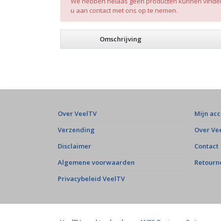
We hebben helaas geen producten kunnen vinden n
u aan contact met ons op te nemen.
Omschrijving
Over VeelTV
Mijn ac
Verzending
Over Ve
Disclaimer
Contact
Algemene voorwaarden
Retourn
Privacybeleid VeelTV