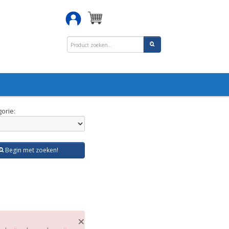
orie:
Begin met zoeken!
×