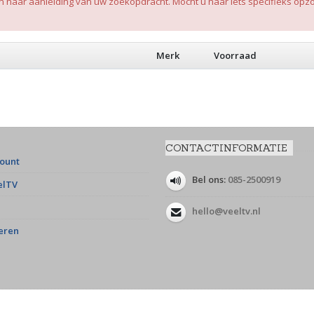
aar aanleiding van uw zoekopdracht. Mocht u naar iets specifieks opzoe
Merk
Voorraad
CONTACTINFORMATIE
count
Bel ons:
085-2500919
elTV
hello@veeltv.nl
eren